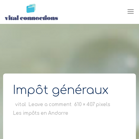
Skip
to
content
Impôt généraux
Full
vital
Leave a comment
610 × 407
pixels
size
Les impôts en Andorre