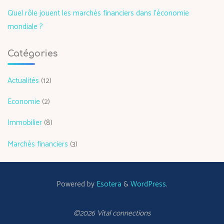
Quel rôle jouent les marchés financiers dans l’économie
mondiale ?
Catégories
Actualités
(12)
Economie
(2)
Immobilier
(8)
Marchés financiers
(3)
Powered by
Esotera
&
WordPress
.
©2026 Vital connections